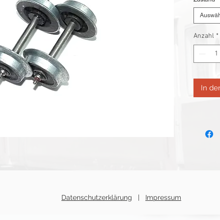
Auswäh
Anzahl
*
In d
2 Niederglatt
Datenschutzerklärung
|
Impressum