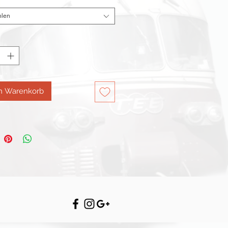
len
en Warenkorb