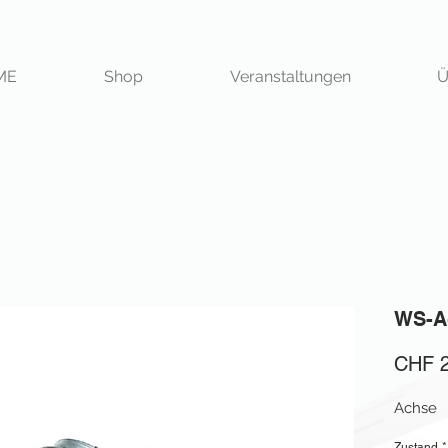
ME
Shop
Veranstaltungen
Ü
WS-A
CHF 2
Achse
Zustand
*