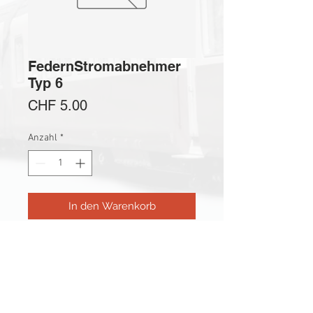
FedernStromabnehmer
Typ 6
Preis
CHF 5.00
Anzahl
*
In den Warenkorb
Federn für E-Lok
Dachstromabnehmer Typ 6 (neu, 5
Stk.); für Märklin-Loks 800er